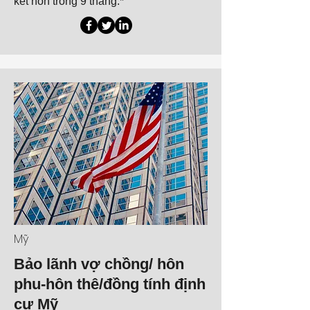
kết hôn trong 9 tháng.*
Mỹ
Bảo lãnh vợ chồng/ hôn
phu-hôn thê/đồng tính định
cư Mỹ