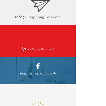
info@
​vanphongvisa.com
🗽
1900-299-227
Find us on Facebook