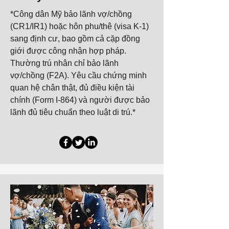
*Công dân Mỹ bảo lãnh vợ/chồng
(CR1/IR1) hoặc hôn phu/thê (visa K-1)
sang định cư, bao gồm cả cặp đồng
giới được công nhận hợp pháp.
Thường trú nhân chỉ bảo lãnh
vợ/chồng (F2A). Yêu cầu chứng minh
quan hệ chân thật, đủ điều kiện tài
chính (Form I-864) và người được bảo
lãnh đủ tiêu chuẩn theo luật di
trú.*